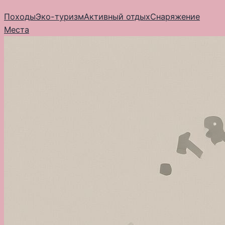
Перейти
Походы
Эко-туризм
Активный отдых
Снаряжение
к
Места
содержимому