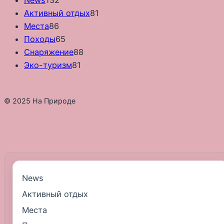
Активный отдых
81
Места
86
Походы
65
Снаряжение
88
Эко-туризм
81
© 2025 На Природе
News
Активный отдых
Места