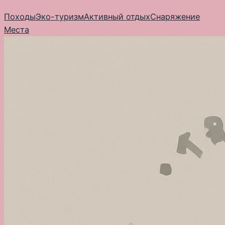
Перейти
Походы
Эко-туризм
Активный отдых
Снаряжение
к
Места
содержимому