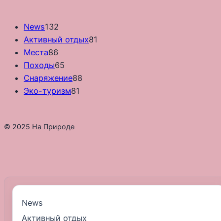
News
132
Активный отдых
81
Места
86
Походы
65
Снаряжение
88
Эко-туризм
81
© 2025 На Природе
News
Активный отдых