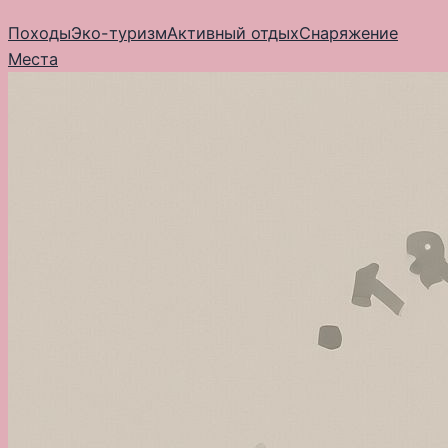
Перейти
Походы
Эко-туризм
Активный отдых
Снаряжение
к
Места
содержимому