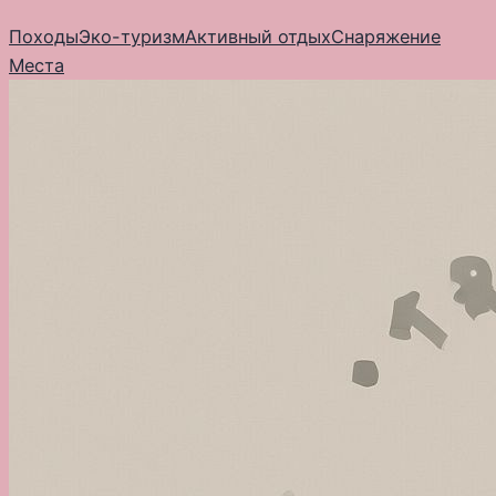
Перейти
Походы
Эко-туризм
Активный отдых
Снаряжение
к
Места
содержимому