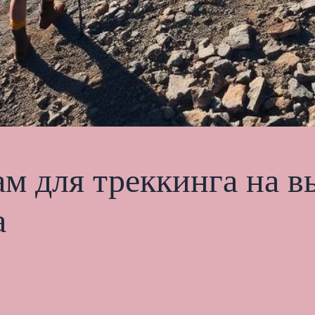
м для треккинга на в
а