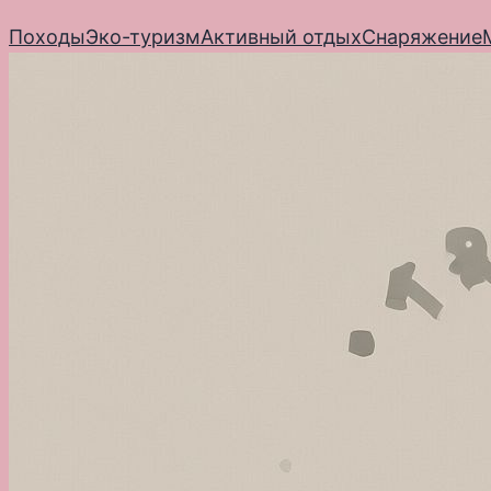
Перейти
Походы
Эко-туризм
Активный отдых
Снаряжение
к
содержимому