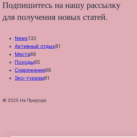
Подпишитесь на нашу рассылку
для получения новых статей.
News
132
Активный отдых
81
Места
86
Походы
65
Снаряжение
88
Эко-туризм
81
© 2025 На Природе