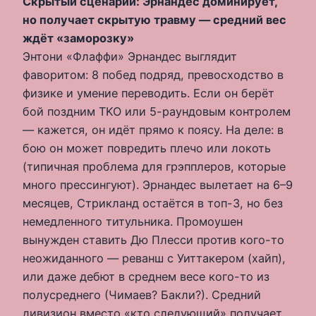
Скрытый сценарий: Эрнандес доминирует,
но получает скрытую травму — средний вес
ждёт «заморозку»
Энтони «Флаффи» Эрнандес выглядит
фаворитом: 8 побед подряд, превосходство в
физике и умение переводить. Если он берёт
бой поздним TKO или 5-раундовым контролем
— кажется, он идёт прямо к поясу. На деле: в
бою он может повредить плечо или локоть
(типичная проблема для грэпплеров, которые
много прессингуют). Эрнандес вылетает на 6–9
месяцев, Стрикланд остаётся в топ-3, но без
немедленного титульника. Промоушен
вынужден ставить Дю Плесси против кого-то
неожиданного — реванш с Уиттакером (хайп),
или даже дебют в среднем весе кого-то из
полусреднего (Чимаев? Бакли?). Средний
дивизион вместо «кто следующий» получает