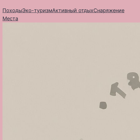
Перейти
Походы
Эко-туризм
Активный отдых
Снаряжение
к
Места
содержимому