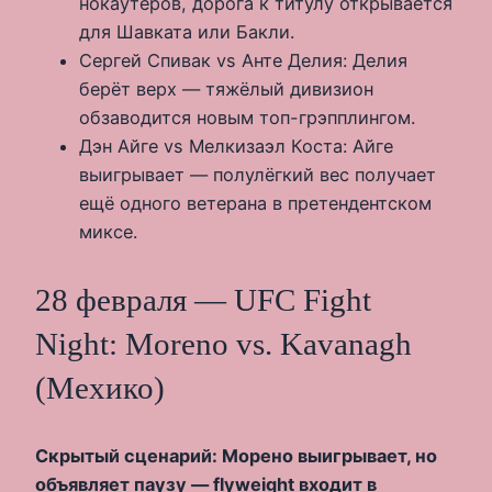
нокаутёров, дорога к титулу открывается
для Шавката или Бакли.
Сергей Спивак vs Анте Делия: Делия
берёт верх — тяжёлый дивизион
обзаводится новым топ-грэпплингом.
Дэн Айге vs Мелкизаэл Коста: Айге
выигрывает — полулёгкий вес получает
ещё одного ветерана в претендентском
миксе.
28 февраля — UFC Fight
Night: Moreno vs. Kavanagh
(Мехико)
Скрытый сценарий: Морено выигрывает, но
объявляет паузу — flyweight входит в