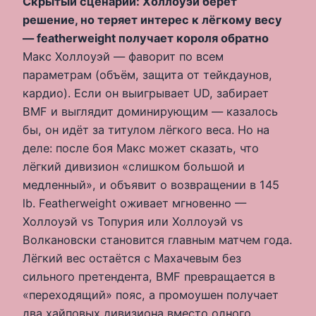
Скрытый сценарий: Холлоуэй берёт
решение, но теряет интерес к лёгкому весу
— featherweight получает короля обратно
Макс Холлоуэй — фаворит по всем
параметрам (объём, защита от тейкдаунов,
кардио). Если он выигрывает UD, забирает
BMF и выглядит доминирующим — казалось
бы, он идёт за титулом лёгкого веса. Но на
деле: после боя Макс может сказать, что
лёгкий дивизион «слишком большой и
медленный», и объявит о возвращении в 145
lb. Featherweight оживает мгновенно —
Холлоуэй vs Топурия или Холлоуэй vs
Волкановски становится главным матчем года.
Лёгкий вес остаётся с Махачевым без
сильного претендента, BMF превращается в
«переходящий» пояс, а промоушен получает
два хайповых дивизиона вместо одного.