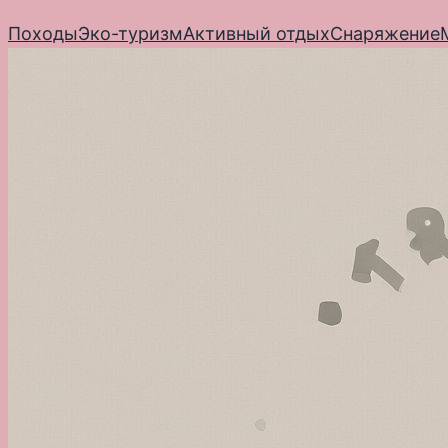
Перейти
Походы
Эко-туризм
Активный отдых
Снаряжение
к
содержимому