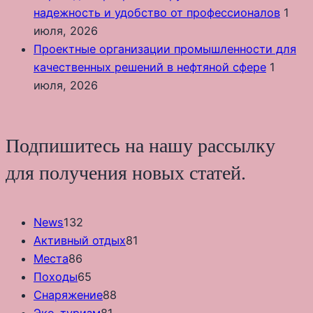
надежность и удобство от профессионалов
1
июля, 2026
Проектные организации промышленности для
качественных решений в нефтяной сфере
1
июля, 2026
Подпишитесь на нашу рассылку
для получения новых статей.
News
132
Активный отдых
81
Места
86
Походы
65
Снаряжение
88
Эко-туризм
81