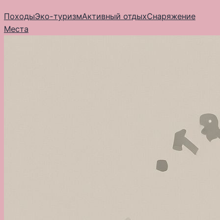
Перейти
Походы
Эко-туризм
Активный отдых
Снаряжение
к
Места
содержимому