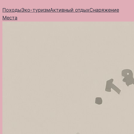
Перейти
Походы
Эко-туризм
Активный отдых
Снаряжение
к
Места
содержимому