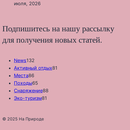
июля, 2026
Подпишитесь на нашу рассылку
для получения новых статей.
News
132
Активный отдых
81
Места
86
Походы
65
Снаряжение
88
Эко-туризм
81
© 2025 На Природе