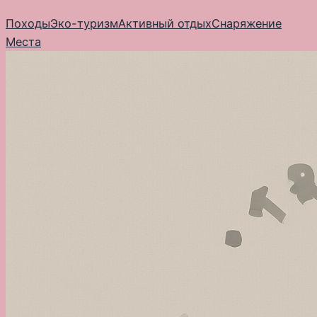
Перейти
Походы
Эко-туризм
Активный отдых
Снаряжение
к
Места
содержимому