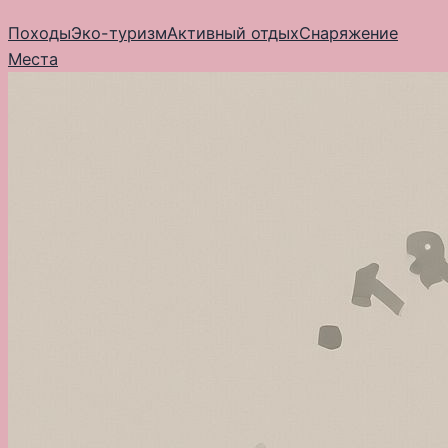
Перейти
Походы
Эко-туризм
Активный отдых
Снаряжение
к
Места
содержимому