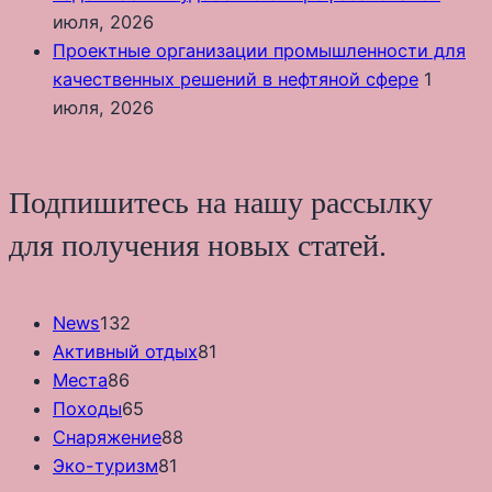
июля, 2026
Проектные организации промышленности для
качественных решений в нефтяной сфере
1
июля, 2026
Подпишитесь на нашу рассылку
для получения новых статей.
News
132
Активный отдых
81
Места
86
Походы
65
Снаряжение
88
Эко-туризм
81