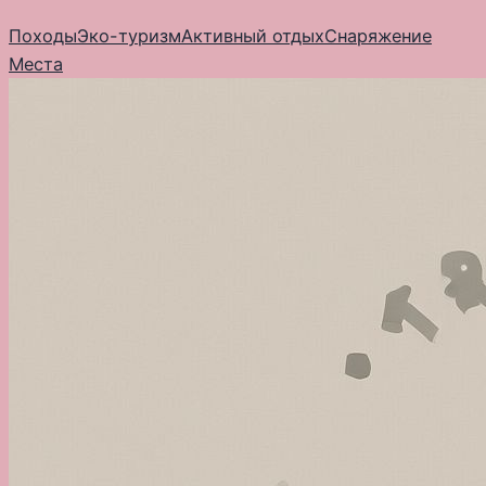
Перейти
Походы
Эко-туризм
Активный отдых
Снаряжение
к
Места
содержимому