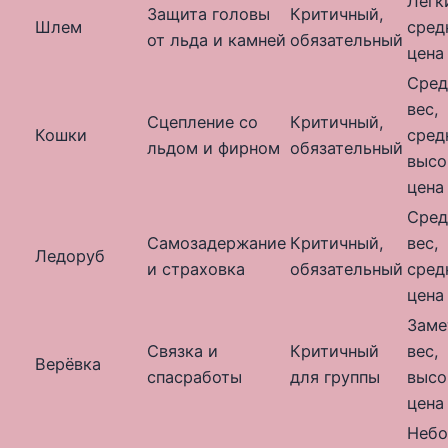
Лёгк
Защита головы
Критичный,
Шлем
сред
от льда и камней
обязательный
цена
Сред
вес,
Сцепление со
Критичный,
Кошки
сред
льдом и фирном
обязательный
высо
цена
Сред
Самозадержание
Критичный,
вес,
Ледоруб
и страховка
обязательный
сред
цена
Заме
Связка и
Критичный
вес,
Верёвка
спасработы
для группы
высо
цена
Неб