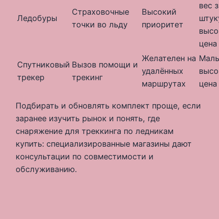
вес з
Страховочные
Высокий
Ледобуры
штук
точки во льду
приоритет
высо
цена
Желателен на
Малы
Спутниковый
Вызов помощи и
удалённых
высо
трекер
трекинг
маршрутах
цена
Подбирать и обновлять комплект проще, если
заранее изучить рынок и понять, где
снаряжение для треккинга по ледникам
купить: специализированные магазины дают
консультации по совместимости и
обслуживанию.