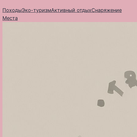
Перейти
Походы
Эко-туризм
Активный отдых
Снаряжение
к
Места
содержимому