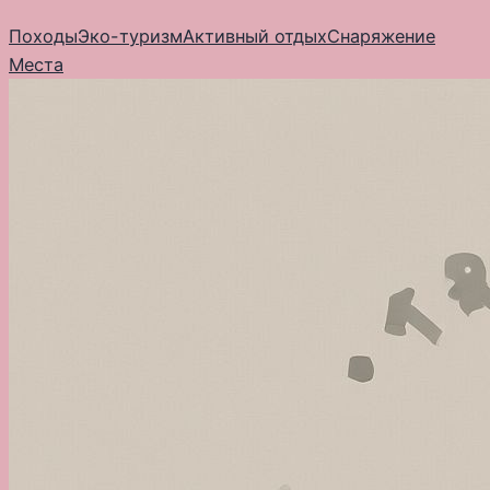
Перейти
Походы
Эко-туризм
Активный отдых
Снаряжение
к
Места
содержимому