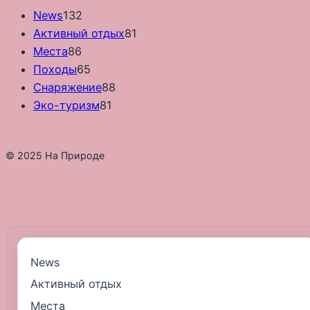
News
132
Активный отдых
81
Места
86
Походы
65
Снаряжение
88
Эко-туризм
81
© 2025 На Природе
News
Активный отдых
Места