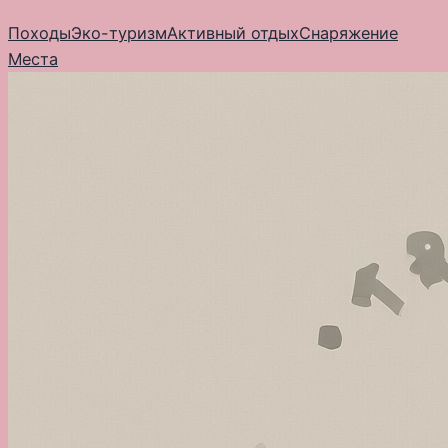
Перейти
Походы
Эко-туризм
Активный отдых
Снаряжение
к
Места
содержимому