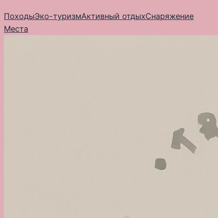
Перейти
Походы
Эко-туризм
Активный отдых
Снаряжение
к
Места
содержимому