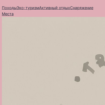
Перейти
Походы
Эко-туризм
Активный отдых
Снаряжение
к
Места
содержимому