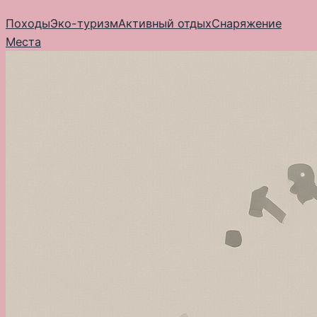
Перейти
Походы
Эко-туризм
Активный отдых
Снаряжение
к
Места
содержимому