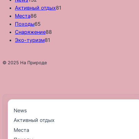
Активный отдых
81
Места
86
Походы
65
Снаряжение
88
Эко-туризм
81
© 2025 На Природе
News
Активный отдых
Места