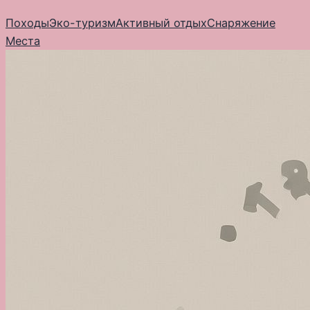
Перейти
Походы
Эко-туризм
Активный отдых
Снаряжение
к
Места
содержимому