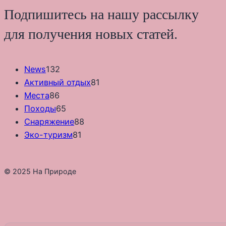
Подпишитесь на нашу рассылку
для получения новых статей.
News
132
Активный отдых
81
Места
86
Походы
65
Снаряжение
88
Эко-туризм
81
© 2025 На Природе