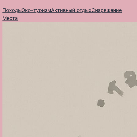
Перейти
Походы
Эко-туризм
Активный отдых
Снаряжение
к
Места
содержимому