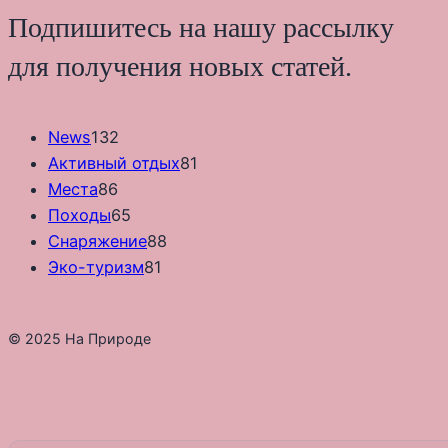
Подпишитесь на нашу рассылку
для получения новых статей.
News
132
Активный отдых
81
Места
86
Походы
65
Снаряжение
88
Эко-туризм
81
© 2025 На Природе