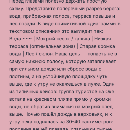
Перед глазами полезно держать простую
схему. Представьте поперечный разрез берега:
вода, прибрежная полоса, терраса повыше и
лес позади. В виде примитивной «диаграммы в
текстовом описании» это выглядит так:
Вода ~~~ | Мокрый песок / галька | Низкая
терраса (оптимальная зона) | Старая кромка
воды | Лес / склон. Наша цель — попасть не в
самую нижнюю полосу, которую затапливает
при сильном дожде или сбросе воды с
плотины, а на устойчивую площадку чуть
выше, где к утру не окажешься в луже. Один
из типичных кейсов: группа туристов на Оке
встала на красивом пляже прямо у кромки
воды, не обратив внимания на мокрый след
выше. Ночью пошёл дождь в верховьях, и к
утру река поднялась на 30–40 сантиметров:
половина вещей плавала, спальники сырые,