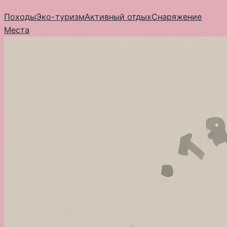
Перейти
Походы
Эко-туризм
Активный отдых
Снаряжение
к
Места
содержимому