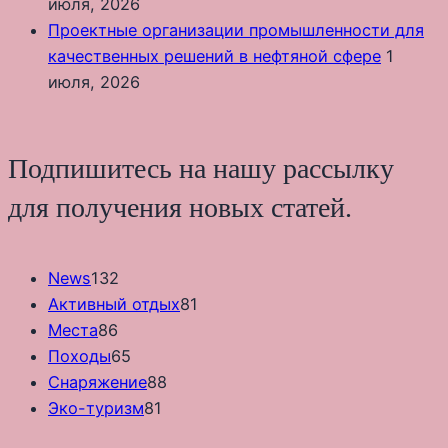
июля, 2026
Проектные организации промышленности для
качественных решений в нефтяной сфере
1
июля, 2026
Подпишитесь на нашу рассылку
для получения новых статей.
News
132
Активный отдых
81
Места
86
Походы
65
Снаряжение
88
Эко-туризм
81