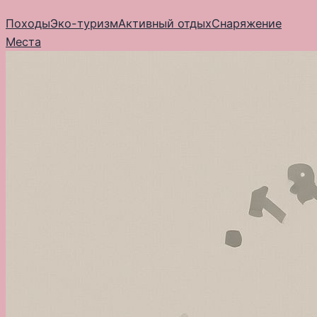
Перейти
Походы
Эко-туризм
Активный отдых
Снаряжение
к
Места
содержимому