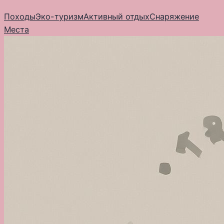
Перейти
Походы
Эко-туризм
Активный отдых
Снаряжение
к
Места
содержимому