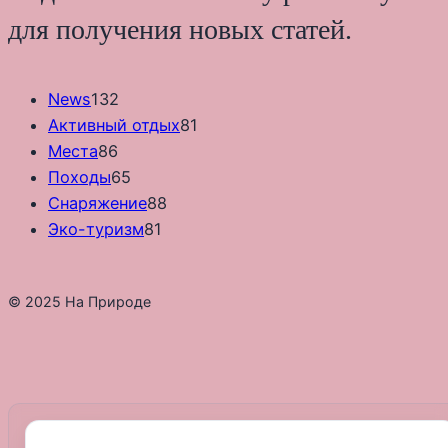
для получения новых статей.
News
132
Активный отдых
81
Места
86
Походы
65
Снаряжение
88
Эко-туризм
81
© 2025 На Природе