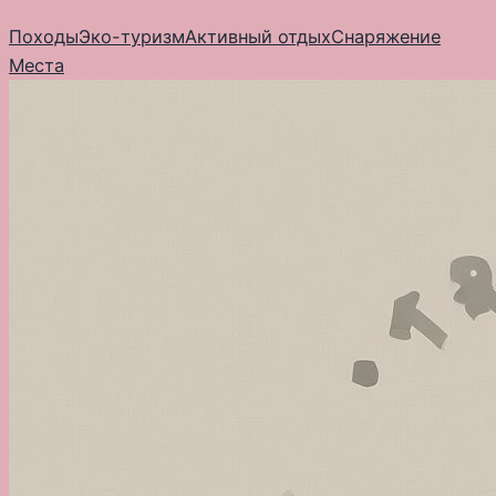
Перейти
Походы
Эко-туризм
Активный отдых
Снаряжение
к
Места
содержимому