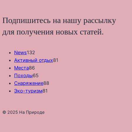
Подпишитесь на нашу рассылку
для получения новых статей.
News
132
Активный отдых
81
Места
86
Походы
65
Снаряжение
88
Эко-туризм
81
© 2025 На Природе