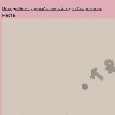
Перейти
Походы
Эко-туризм
Активный отдых
Снаряжение
к
Места
содержимому