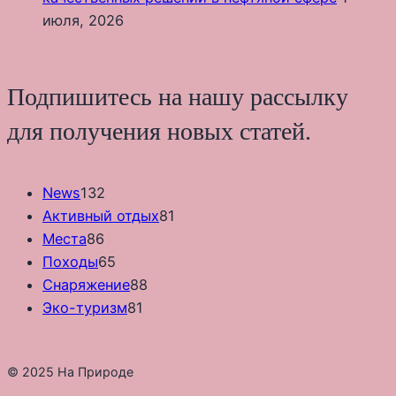
июля, 2026
Подпишитесь на нашу рассылку
для получения новых статей.
News
132
Активный отдых
81
Места
86
Походы
65
Снаряжение
88
Эко-туризм
81
© 2025 На Природе